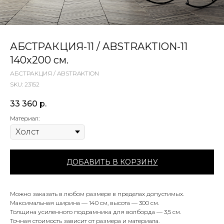
АБСТРАКЦИЯ-11 / ABSTRAKTION-11
140х200 см.
АБСТРАКЦИЯ / ABSTRAKTION
SKU:
23152
33 360
р.
Материал:
ДОБАВИТЬ В КОРЗИНУ
Можно заказать в любом размере в пределах допустимых.
Максимальная ширина — 140 см, высота — 300 см.
Толщина усиленного подрамника для волборда — 3,5 см.
Точная стоимость зависит от размера и материала.