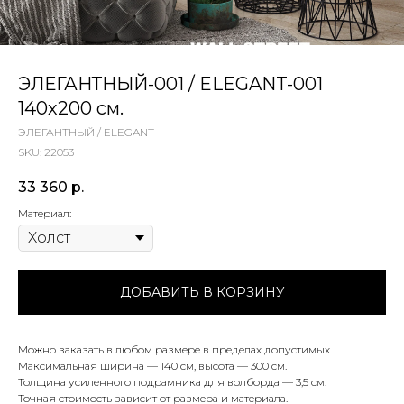
ЭЛЕГАНТНЫЙ-001 / ELEGANT-001
140х200 см.
ЭЛЕГАНТНЫЙ / ELEGANT
SKU:
22053
33 360
р.
Материал:
ДОБАВИТЬ В КОРЗИНУ
Можно заказать в любом размере в пределах допустимых.
Максимальная ширина — 140 см, высота — 300 см.
Толщина усиленного подрамника для волборда — 3,5 см.
Точная стоимость зависит от размера и материала.