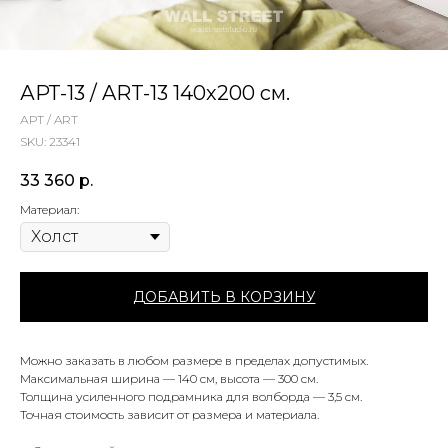
АРТ-13 / ART-13 140х200 см.
АРТ / ART
SKU:
23341
33 360
р.
Материал:
ДОБАВИТЬ В КОРЗИНУ
Можно заказать в любом размере в пределах допустимых.
Максимальная ширина — 140 см, высота — 300 см.
Толщина усиленного подрамника для волборда — 3,5 см.
Точная стоимость зависит от размера и материала.