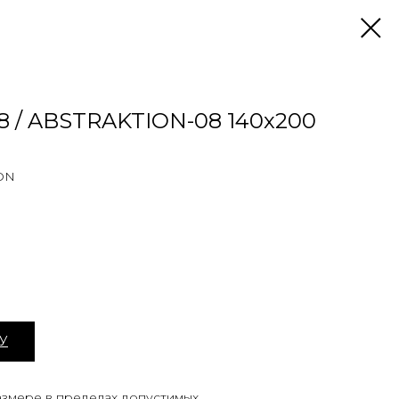
 / ABSTRAKTION-08 140х200
ON
У
змере в пределах допустимых.